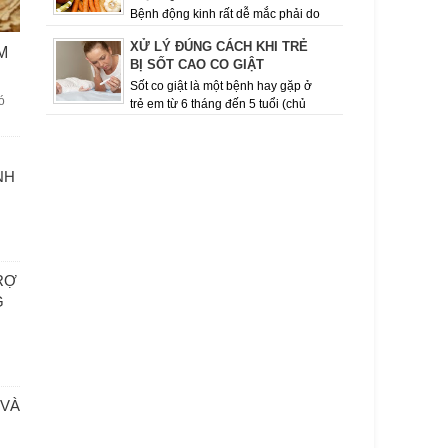
Bệnh động kinh rất dễ mắc phải do
thói quen ăn uống, sinh hoạt, tính chất công việc
XỬ LÝ ĐÚNG CÁCH KHI TRẺ
M
của con người hiện nay. Việc giữ cho mình chế
BỊ SỐT CAO CO GIẬT
độ ăn uốn...
Sốt co giật là một bệnh hay gặp ở
ó
trẻ em từ 6 tháng đến 5 tuổi (chủ
yếu ở lứa tuổi từ 12 – 18 tháng), khi có đợt sốt
cao, dấu hiệu co giật ...
NH
RỢ
G
 VÀ