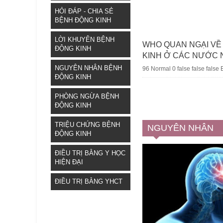
HỎI ĐÁP - CHIA SẺ
BỆNH ĐỘNG KINH
LỜI KHUYÊN BỆNH
WHO QUAN NGẠI VỀ 
ĐỘNG KINH
KINH Ở CÁC NƯỚC 
NGUYÊN NHÂN BỆNH
96 Normal 0 false false fal
ĐỘNG KINH
PHÒNG NGỪA BỆNH
ĐỘNG KINH
TRIỆU CHỨNG BỆNH
NGUYÊN NHÂN
ĐỘNG KINH
ĐIỀU TRỊ BẰNG Y HỌC
HIỆN ĐẠI
ĐIỀU TRỊ BẰNG YHCT