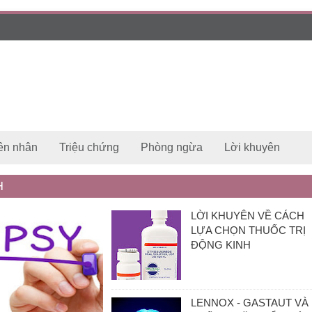
ên nhân
Triệu chứng
Phòng ngừa
Lời khuyên
H
LỜI KHUYÊN VỀ CÁCH
LỰA CHỌN THUỐC TRỊ
ĐỘNG KINH
LENNOX - GASTAUT VÀ