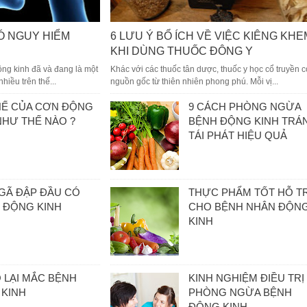
Ó NGUY HIỂM
6 LƯU Ý BỔ ÍCH VỀ VIỆC KIÊNG KHE
KHI DÙNG THUỐC ĐÔNG Y
ộng kinh đã và đang là một
Khác với các thuốc tân dược, thuốc y học cổ truyền c
hiều trên thế...
nguồn gốc từ thiên nhiên phong phú. Mỗi vị...
HẾ CỦA CƠN ĐỘNG
9 CÁCH PHÒNG NGỪA
NHƯ THẾ NÀO ?
BỆNH ĐỘNG KINH TRÁ
TÁI PHÁT HIỆU QUẢ
GÃ ĐẬP ĐẦU CÓ
THỰC PHẨM TỐT HỖ T
Ị ĐỘNG KINH
CHO BỆNH NHÂN ĐỘN
KINH
O LẠI MẮC BỆNH
KINH NGHIỆM ĐIỀU TRỊ
KINH
PHÒNG NGỪA BỆNH
ĐỘNG KINH