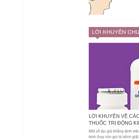
LỜI KHUYÊN CHU
LỜI KHUYÊN VỀ CÁ
THUỐC TRỊ ĐỘNG K
Một số tác giả khẳng định việ
kinh (hay còn gọi là bệnh giật