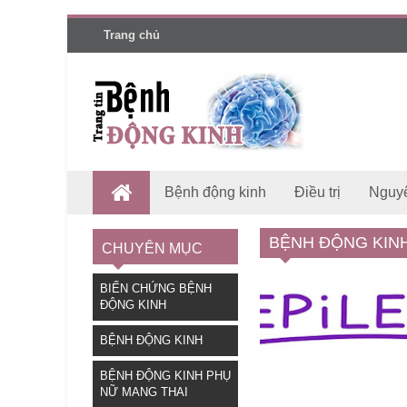
Trang chủ
Bệnh động kinh
Điều trị
Nguy
BỆNH ĐỘNG KIN
CHUYÊN MỤC
BIẾN CHỨNG BỆNH
ĐỘNG KINH
BỆNH ĐỘNG KINH
BỆNH ĐỘNG KINH PHỤ
NỮ MANG THAI