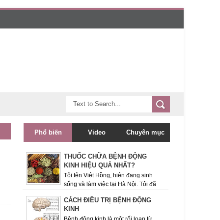
Phổ biến
Video
Chuyên mục
THUỐC CHỮA BỆNH ĐỘNG
KINH HIỆU QUẢ NHẤT?
Tôi tên Việt Hồng, hiện đang sinh
sống và làm việc tại Hà Nội. Tôi đã
theo dõi trang tin Bệnh động kinh này được một
CÁCH ĐIỀU TRỊ BỆNH ĐỘNG
thời gian và rất quan ...
KINH
Bệnh động kinh là một rối loạn từ