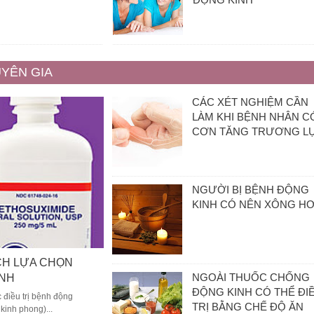
YÊN GIA
CÁC XÉT NGHIỆM CẦN
LÀM KHI BỆNH NHÂN C
CƠN TĂNG TRƯƠNG L
NGƯỜI BỊ BỆNH ĐỘNG
KINH CÓ NÊN XÔNG HƠ
CH LỰA CHỌN
NGOÀI THUỐC CHỐNG
INH
ĐỘNG KINH CÓ THỂ ĐI
c điều trị bệnh động
TRỊ BẰNG CHẾ ĐỘ ĂN
 kinh phong)...