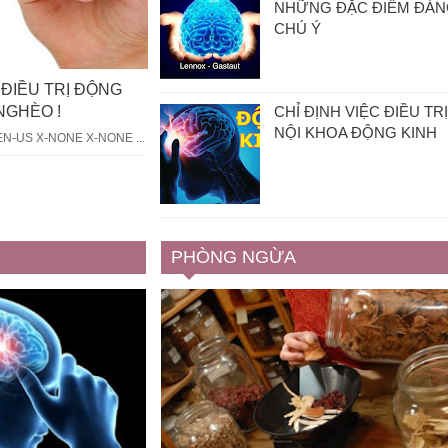
NHỮNG ĐẶC ĐIỂM ĐÁ
CHÚ Ý
ĐIỀU TRỊ ĐỘNG
CHỈ ĐỊNH VIỆC ĐIỀU TR
NGHÈO !
NỘI KHOA ĐỘNG KINH
se EN-US X-NONE X-NONE ...
PHÒNG NGỪA