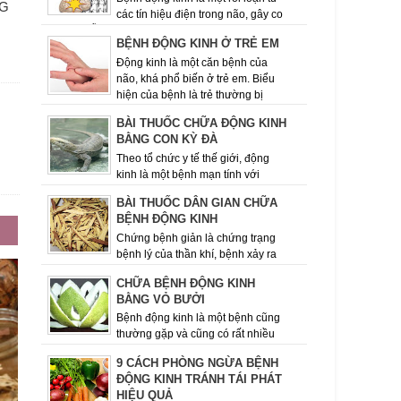
NG
các tín hiệu điện trong não, gây co
giật tái diễn. Một số người bị động kinh chỉ đơn
BỆNH ĐỘNG KINH Ở TRẺ EM
giản là nhìn ngây ...
Động kinh là một căn bệnh của
não, khá phổ biến ở trẻ em. Biểu
hiện của bệnh là trẻ thường bị
Ị
những cơn co giật lặp đi, lặp lại nhiều lần....
BÀI THUỐC CHỮA ĐỘNG KINH
BẰNG CON KỲ ĐÀ
Theo tổ chức y tế thế giới, động
kinh là một bệnh mạn tính với
nhiều nguyên nhân khác nhau­­­­­, đặc trưng là sự
BÀI THUỐC DÂN GIAN CHỮA
lặp đi lặp lại các cơn co ...
BỆNH ĐỘNG KINH
Chứng bệnh giản là chứng trạng
bệnh lý của thần khí, bệnh xảy ra
đột ngột, khi lên cơn choáng ngất, hôn mê bất tỉnh
CHỮA BỆNH ĐỘNG KINH
nhân sự mắt trực thị sù...
BẰNG VỎ BƯỞI
Bệnh động kinh là một bệnh cũng
thường gặp và cũng có rất nhiều
nguyên nhân gây bệnh khác nhau. - Động kinh là
9 CÁCH PHÒNG NGỪA BỆNH
bệnh lý tương đối phổ...
ĐỘNG KINH TRÁNH TÁI PHÁT
HIỆU QUẢ