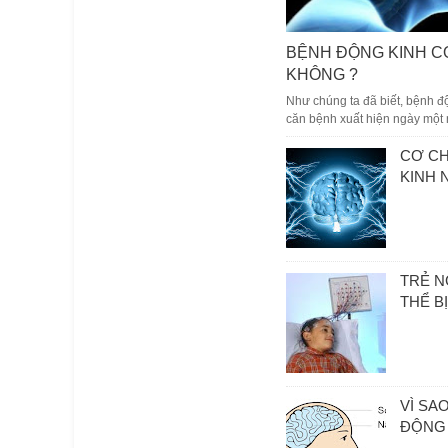
BỆNH ĐỘNG KINH C
KHÔNG ?
Như chúng ta đã biết, bệnh đ
căn bệnh xuất hiện ngày một n
CƠ C
KINH 
TRẺ N
THỂ B
VÌ SA
ĐỘNG 