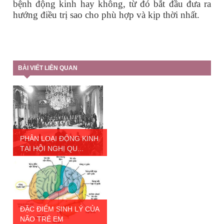
bệnh động kinh
hay không, từ đó bắt đầu đưa ra
hướng điều trị sao cho phù hợp và kịp thời nhất.
BÀI VIẾT LIÊN QUAN
PHÂN LOẠI ĐỘNG KINH
TẠI HỘI NGHỊ QU...
ĐẶC ĐIỂM SINH LÝ CỦA
NÃO TRẺ EM