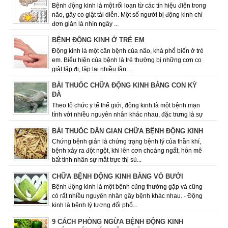
Bệnh động kinh là một rối loạn từ các tín hiệu điện trong
não, gây co giật tái diễn. Một số người bị động kinh chỉ
đơn giản là nhìn ngây ...
BỆNH ĐỘNG KINH Ở TRẺ EM
Động kinh là một căn bệnh của não, khá phổ biến ở trẻ
em. Biểu hiện của bệnh là trẻ thường bị những cơn co
giật lặp đi, lặp lại nhiều lần....
BÀI THUỐC CHỮA ĐỘNG KINH BẰNG CON KỲ
ĐÀ
Theo tổ chức y tế thế giới, động kinh là một bệnh mạn
tính với nhiều nguyên nhân khác nhau­­­­­, đặc trưng là sự
lặp đi lặp lại các cơn co ...
BÀI THUỐC DÂN GIAN CHỮA BỆNH ĐỘNG KINH
Chứng bệnh giản là chứng trạng bệnh lý của thần khí,
bệnh xảy ra đột ngột, khi lên cơn choáng ngất, hôn mê
bất tỉnh nhân sự mắt trực thị sù...
CHỮA BỆNH ĐỘNG KINH BẰNG VỎ BƯỞI
Bệnh động kinh là một bệnh cũng thường gặp và cũng
có rất nhiều nguyên nhân gây bệnh khác nhau. - Động
kinh là bệnh lý tương đối phổ...
9 CÁCH PHÒNG NGỪA BỆNH ĐỘNG KINH