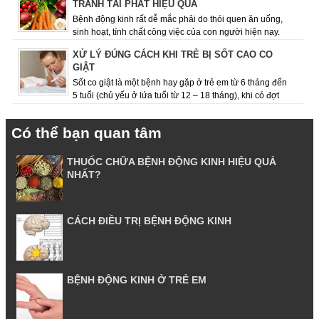
TRÁNH TÁI PHÁT HIỆU QUẢ
Bệnh động kinh rất dễ mắc phải do thói quen ăn uống,
sinh hoạt, tính chất công việc của con người hiện nay.
Việc giữ cho mình chế độ ăn uốn...
XỬ LÝ ĐÚNG CÁCH KHI TRẺ BỊ SỐT CAO CO
GIẬT
Sốt co giật là một bệnh hay gặp ở trẻ em từ 6 tháng đến
5 tuổi (chủ yếu ở lứa tuổi từ 12 – 18 tháng), khi có đợt
sốt cao, dấu hiệu co giật ...
Có thể bạn quan tâm
THUỐC CHỮA BỆNH ĐỘNG KINH HIỆU QUẢ
NHẤT?
CÁCH ĐIỀU TRỊ BỆNH ĐỘNG KINH
BỆNH ĐỘNG KINH Ở TRẺ EM