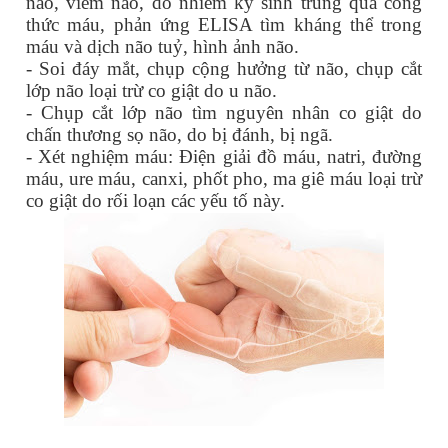
não, viêm não, do nhiễm ký sinh trùng qua công
thức máu, phản ứng ELISA tìm kháng thể trong
máu và dịch não tuỷ, hình ảnh não.
- Soi đáy mắt, chụp cộng hưởng từ não, chụp cắt
lớp não loại trừ co giật do u não.
- Chụp cắt lớp não tìm nguyên nhân co giật do
chấn thương sọ não, do bị đánh, bị ngã.
- Xét nghiệm máu: Điện giải đồ máu, natri, đường
máu, ure máu, canxi, phốt pho, ma giê máu loại trừ
co giật do rối loạn các yếu tố này.