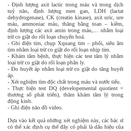
- Định lượng axit lactic trong máu và trong dịch
tuỷ não, định lượng men gan, LDH (lactat
dehydrogenase), CK (creatin kinase), axit uric, ure
máu, ammoniac máu, thăng bằng toan – kiềm,
định lượng các axit amin trong máu,… nhằm loại
trừ co giật do rối loạn chuyển hoá.
- Ghi điện tim, chụp Xquang tim – phổi, siêu âm
tim nhằm loại trừ co giật do rối loạn nhịp tim.
- Khám tâm bệnh, thực hiện các test tâm lý nhằm
loại trừ co giật do rối loạn phân ly.
- Đo huyết áp nhằm loại trừ co giật do tăng huyết
áp.
- Xét nghiệm tìm độc chất trong máu và nước tiểu.
- Thực hiện test DQ (developemental quotient =
thương số phát triển), thăm khám tâm lý trong
động kinh.
- Ghi điện não đồ video.
Dựa vào kết quả những xét nghiệm này, các bác sĩ
có thể xác định cụ thể đây có phải là dấu hiệu của