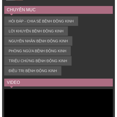
CHUYÊN MỤC
HỎI ĐÁP - CHIA SẺ BỆNH ĐỘNG KINH
LỜI KHUYÊN BỆNH ĐỘNG KINH
NGUYÊN NHÂN BỆNH ĐỘNG KINH
PHÒNG NGỪA BỆNH ĐỘNG KINH
TRIỆU CHỨNG BỆNH ĐỘNG KINH
ĐIỀU TRỊ BỆNH ĐỘNG KINH
VIDEO