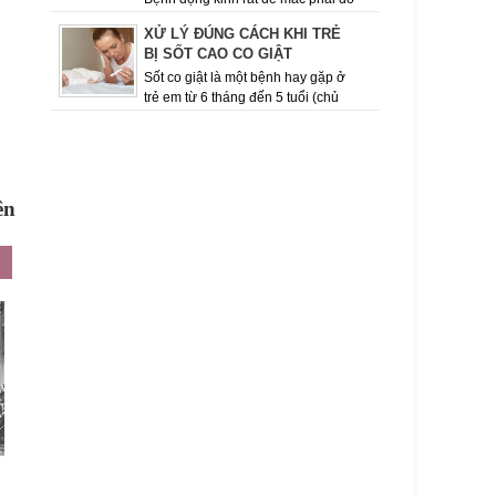
thói quen ăn uống, sinh hoạt, tính chất công việc
XỬ LÝ ĐÚNG CÁCH KHI TRẺ
của con người hiện nay. Việc giữ cho mình chế
BỊ SỐT CAO CO GIẬT
độ ăn uốn...
Sốt co giật là một bệnh hay gặp ở
trẻ em từ 6 tháng đến 5 tuổi (chủ
yếu ở lứa tuổi từ 12 – 18 tháng), khi có đợt sốt
cao, dấu hiệu co giật ...
ên