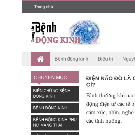
Trang chủ
Bệnh động kinh
Điều trị
Nguy
CHUYÊN MỤC
ĐIỆN NÃO ĐỒ LÀ
GÌ?
BIẾN CHỨNG BỆNH
Bình thường khi não
ĐỘNG KINH
động điện từ các tế 
BỆNH ĐỘNG KINH
cảm xúc, nhìn, nghe 
các tình huống.
BỆNH ĐỘNG KINH PHỤ
NỮ MANG THAI