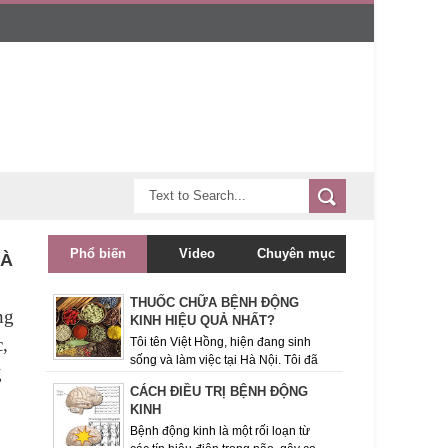
Phổ biến
Video
Chuyên mục
LÀ
THUỐC CHỮA BỆNH ĐỘNG
ng
KINH HIỆU QUẢ NHẤT?
c,
Tôi tên Việt Hồng, hiện đang sinh
sống và làm việc tại Hà Nội. Tôi đã
g
theo dõi trang tin Bệnh động kinh này được một
CÁCH ĐIỀU TRỊ BỆNH ĐỘNG
thời gian và rất quan ...
KINH
Bệnh động kinh là một rối loạn từ