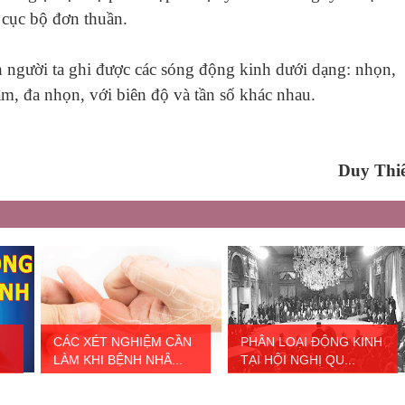
 cục bộ đơn thuần.
 người ta ghi được các sóng động kinh dưới dạng: nhọn,
m, đa nhọn, với biên độ và tần số khác nhau.
Duy Thi
CÁC XÉT NGHIỆM CẦN
PHÂN LOẠI ĐỘNG KINH
LÀM KHI BỆNH NHÂ...
TẠI HỘI NGHỊ QU...