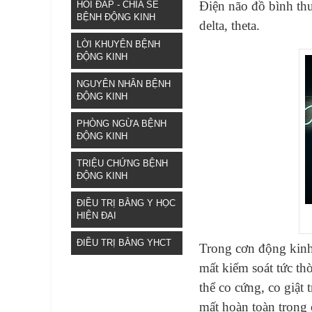
Điện não đồ bình thư
HỎI ĐÁP - CHIA SẺ
BỆNH ĐỘNG KINH
delta, theta.
LỜI KHUYÊN BỆNH
ĐỘNG KINH
NGUYÊN NHÂN BỆNH
ĐỘNG KINH
PHÒNG NGỪA BỆNH
ĐỘNG KINH
TRIỆU CHỨNG BỆNH
ĐỘNG KINH
ĐIỀU TRỊ BẰNG Y HỌC
HIỆN ĐẠI
ĐIỀU TRỊ BẰNG YHCT
Trong cơn động kinh
mất kiểm soát tức th
thể co cứng, co giật
mất hoàn toàn trong