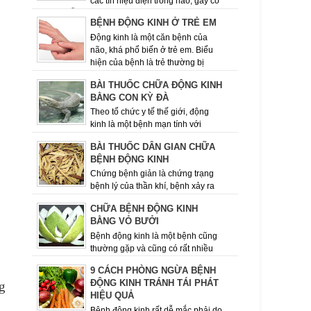
các tín hiệu điện trong não, gây co
giật tái diễn. Một số người bị động kinh chỉ đơn
BỆNH ĐỘNG KINH Ở TRẺ EM
giản là nhìn ngây ...
Động kinh là một căn bệnh của
não, khá phổ biến ở trẻ em. Biểu
hiện của bệnh là trẻ thường bị
những cơn co giật lặp đi, lặp lại nhiều lần....
BÀI THUỐC CHỮA ĐỘNG KINH
BẰNG CON KỲ ĐÀ
Theo tổ chức y tế thế giới, động
kinh là một bệnh mạn tính với
nhiều nguyên nhân khác nhau­­­­­, đặc trưng là sự
BÀI THUỐC DÂN GIAN CHỮA
lặp đi lặp lại các cơn co ...
BỆNH ĐỘNG KINH
Chứng bệnh giản là chứng trạng
bệnh lý của thần khí, bệnh xảy ra
đột ngột, khi lên cơn choáng ngất, hôn mê bất tỉnh
CHỮA BỆNH ĐỘNG KINH
nhân sự mắt trực thị sù...
BẰNG VỎ BƯỞI
Bệnh động kinh là một bệnh cũng
thường gặp và cũng có rất nhiều
nguyên nhân gây bệnh khác nhau. - Động kinh là
9 CÁCH PHÒNG NGỪA BỆNH
bệnh lý tương đối phổ...
ĐỘNG KINH TRÁNH TÁI PHÁT
ng
HIỆU QUẢ
Bệnh động kinh rất dễ mắc phải do