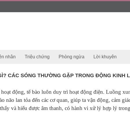
ên nhân
Triệu chứng
Phòng ngừa
Lời khuyên
 GÌ? CÁC SÓNG THƯỜNG GẶP TRONG ĐỘNG KINH 
 hoạt động, tế bào luôn duy trì hoạt động điện. Luồng xu
bào não lan tỏa đến các cơ quan, giúp ta vận động, cảm giá
thấy và hiểu được âm thanh, có hành vi xử lý hợp lý tron