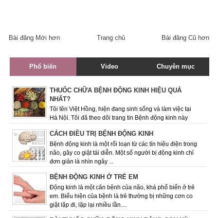
Bài đăng Mới hơn
Trang chủ
Bài đăng Cũ hơn
Phổ biến
Video
Chuyên mục
THUỐC CHỮA BỆNH ĐỘNG KINH HIỆU QUẢ
NHẤT?
Tôi tên Việt Hồng, hiện đang sinh sống và làm việc tại
Hà Nội. Tôi đã theo dõi trang tin Bệnh động kinh này
được một thời gian và rất quan ...
CÁCH ĐIỀU TRỊ BỆNH ĐỘNG KINH
Bệnh động kinh là một rối loạn từ các tín hiệu điện trong
não, gây co giật tái diễn. Một số người bị động kinh chỉ
đơn giản là nhìn ngây ...
BỆNH ĐỘNG KINH Ở TRẺ EM
Động kinh là một căn bệnh của não, khá phổ biến ở trẻ
em. Biểu hiện của bệnh là trẻ thường bị những cơn co
giật lặp đi, lặp lại nhiều lần....