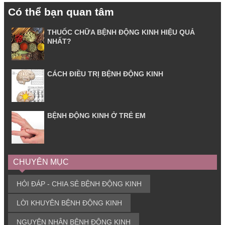
Có thể bạn quan tâm
THUỐC CHỮA BỆNH ĐỘNG KINH HIỆU QUẢ
NHẤT?
CÁCH ĐIỀU TRỊ BỆNH ĐỘNG KINH
BỆNH ĐỘNG KINH Ở TRẺ EM
CHUYÊN MỤC
HỎI ĐÁP - CHIA SẺ BỆNH ĐỘNG KINH
LỜI KHUYÊN BỆNH ĐỘNG KINH
NGUYÊN NHÂN BỆNH ĐỘNG KINH