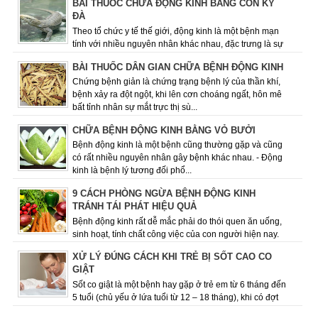
BÀI THUỐC CHỮA ĐỘNG KINH BẰNG CON KỲ
ĐÀ
Theo tổ chức y tế thế giới, động kinh là một bệnh mạn
tính với nhiều nguyên nhân khác nhau­­­­­, đặc trưng là sự
lặp đi lặp lại các cơn co ...
BÀI THUỐC DÂN GIAN CHỮA BỆNH ĐỘNG KINH
Chứng bệnh giản là chứng trạng bệnh lý của thần khí,
bệnh xảy ra đột ngột, khi lên cơn choáng ngất, hôn mê
bất tỉnh nhân sự mắt trực thị sù...
CHỮA BỆNH ĐỘNG KINH BẰNG VỎ BƯỞI
Bệnh động kinh là một bệnh cũng thường gặp và cũng
có rất nhiều nguyên nhân gây bệnh khác nhau. - Động
kinh là bệnh lý tương đối phổ...
9 CÁCH PHÒNG NGỪA BỆNH ĐỘNG KINH
TRÁNH TÁI PHÁT HIỆU QUẢ
Bệnh động kinh rất dễ mắc phải do thói quen ăn uống,
sinh hoạt, tính chất công việc của con người hiện nay.
Việc giữ cho mình chế độ ăn uốn...
XỬ LÝ ĐÚNG CÁCH KHI TRẺ BỊ SỐT CAO CO
GIẬT
Sốt co giật là một bệnh hay gặp ở trẻ em từ 6 tháng đến
5 tuổi (chủ yếu ở lứa tuổi từ 12 – 18 tháng), khi có đợt
sốt cao, dấu hiệu co giật ...