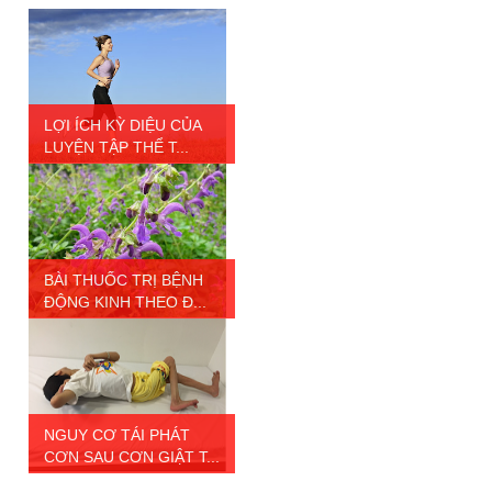
LỢI ÍCH KỲ DIỆU CỦA
LUYỆN TẬP THỂ T...
BÀI THUỐC TRỊ BỆNH
ĐỘNG KINH THEO Đ...
NGUY CƠ TÁI PHÁT
CƠN SAU CƠN GIẬT T...