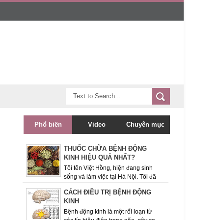
Phổ biến
Video
Chuyên mục
THUỐC CHỮA BỆNH ĐỘNG
KINH HIỆU QUẢ NHẤT?
Tôi tên Việt Hồng, hiện đang sinh
sống và làm việc tại Hà Nội. Tôi đã
theo dõi trang tin Bệnh động kinh này được một
CÁCH ĐIỀU TRỊ BỆNH ĐỘNG
thời gian và rất quan ...
KINH
Bệnh động kinh là một rối loạn từ