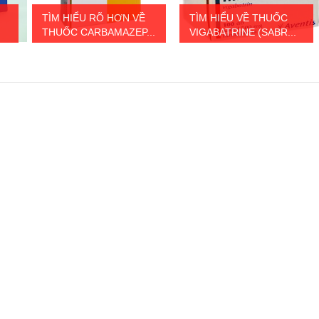
TÌM HIỂU RÕ HƠN VỀ
TÌM HIỂU VỀ THUỐC
THUỐC CARBAMAZEP...
VIGABATRINE (SABR...