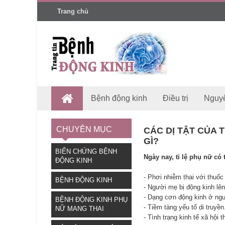
Trang chủ
Bệnh động kinh
Điều trị
Nguy
CHUYÊN MỤC
CÁC DỊ TẬT CỦA 
GÌ?
BIẾN CHỨNG BỆNH
Ngày nay, tỉ lệ phụ nữ có 
ĐỘNG KINH
- Phơi nhiễm thai với thuốc
BỆNH ĐỘNG KINH
- Người mẹ bị động kinh lên
- Dạng cơn động kinh ở ng
BỆNH ĐỘNG KINH PHỤ
- Tiềm tàng yếu tố di truyền
NỮ MANG THAI
- Tình trạng kinh tế xã hội t