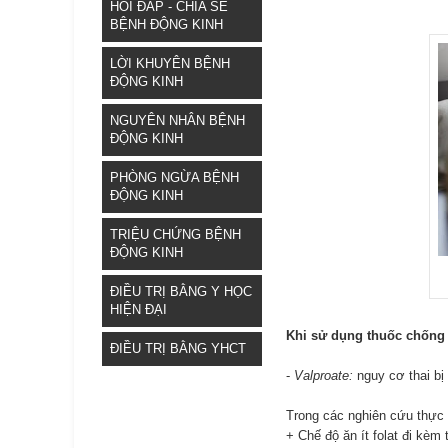
HỎI ĐÁP - CHIA SẺ
BỆNH ĐỘNG KINH
LỜI KHUYÊN BỆNH
ĐỘNG KINH
NGUYÊN NHÂN BỆNH
ĐỘNG KINH
PHÒNG NGỪA BỆNH
ĐỘNG KINH
TRIỆU CHỨNG BỆNH
ĐỘNG KINH
ĐIỀU TRỊ BẰNG Y HỌC
HIỆN ĐẠI
Khi sử dụng thuốc chống 
ĐIỀU TRỊ BẰNG YHCT
-
Valproate:
nguy cơ thai bị
Trong các nghiên cứu thực 
+ Chế độ ăn ít folat đi kèm 