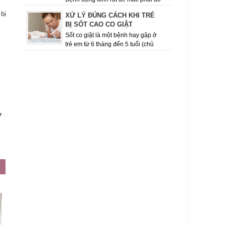
thói quen ăn uống, sinh hoạt, tính chất công việc
 bị
XỬ LÝ ĐÚNG CÁCH KHI TRẺ
của con người hiện nay. Việc giữ cho mình chế
BỊ SỐT CAO CO GIẬT
độ ăn uốn...
Sốt co giật là một bệnh hay gặp ở
trẻ em từ 6 tháng đến 5 tuổi (chủ
yếu ở lứa tuổi từ 12 – 18 tháng), khi có đợt sốt
cao, dấu hiệu co giật ...
ơ