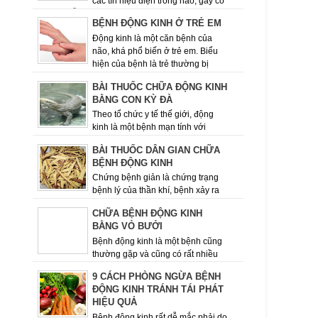
các tín hiệu điện trong não, gây co
giật tái diễn. Một số người bị động kinh chỉ đơn
BỆNH ĐỘNG KINH Ở TRẺ EM
giản là nhìn ngây ...
Động kinh là một căn bệnh của
não, khá phổ biến ở trẻ em. Biểu
hiện của bệnh là trẻ thường bị
những cơn co giật lặp đi, lặp lại nhiều lần....
BÀI THUỐC CHỮA ĐỘNG KINH
BẰNG CON KỲ ĐÀ
Theo tổ chức y tế thế giới, động
kinh là một bệnh mạn tính với
nhiều nguyên nhân khác nhau­­­­­, đặc trưng là sự
BÀI THUỐC DÂN GIAN CHỮA
lặp đi lặp lại các cơn co ...
BỆNH ĐỘNG KINH
Chứng bệnh giản là chứng trạng
bệnh lý của thần khí, bệnh xảy ra
đột ngột, khi lên cơn choáng ngất, hôn mê bất tỉnh
CHỮA BỆNH ĐỘNG KINH
nhân sự mắt trực thị sù...
BẰNG VỎ BƯỞI
Bệnh động kinh là một bệnh cũng
thường gặp và cũng có rất nhiều
nguyên nhân gây bệnh khác nhau. - Động kinh là
9 CÁCH PHÒNG NGỪA BỆNH
bệnh lý tương đối phổ...
ĐỘNG KINH TRÁNH TÁI PHÁT
HIỆU QUẢ
Bệnh động kinh rất dễ mắc phải do