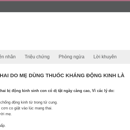
ên nhân
Triệu chứng
Phòng ngừa
Lời khuyên
THAI DO MẸ DÙNG THUỐC KHÁNG ĐỘNG KINH LÀ
thai bị
động kinh
sinh con có dị tật ngày càng cao, Vì các lý do:
 chống động kinh từ trong tử cung.
 cơn co giật vào lúc mang thai.
ười mẹ.
.
hấp.