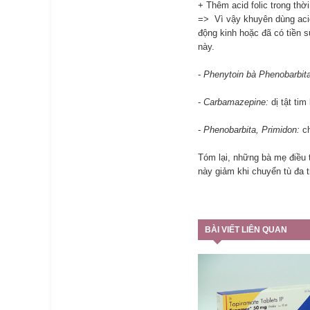
+ Thêm acid folic trong thờ
=> Vì vậy khuyên dùng acid 
động kinh hoặc đã có tiền sử
này.
-
Phenytoin bà Phenobarbit
-
Carbamazepine:
dị tật tim
-
Phenobarbita, Primidon:
ch
Tóm lại, những bà mẹ điều t
này giảm khi chuyển tù đa trị
BÀI VIẾT LIÊN QUAN