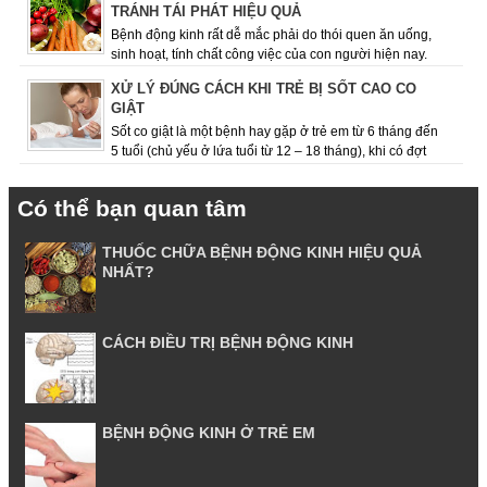
TRÁNH TÁI PHÁT HIỆU QUẢ
Bệnh động kinh rất dễ mắc phải do thói quen ăn uống,
sinh hoạt, tính chất công việc của con người hiện nay.
Việc giữ cho mình chế độ ăn uốn...
XỬ LÝ ĐÚNG CÁCH KHI TRẺ BỊ SỐT CAO CO
GIẬT
Sốt co giật là một bệnh hay gặp ở trẻ em từ 6 tháng đến
5 tuổi (chủ yếu ở lứa tuổi từ 12 – 18 tháng), khi có đợt
sốt cao, dấu hiệu co giật ...
Có thể bạn quan tâm
THUỐC CHỮA BỆNH ĐỘNG KINH HIỆU QUẢ
NHẤT?
CÁCH ĐIỀU TRỊ BỆNH ĐỘNG KINH
BỆNH ĐỘNG KINH Ở TRẺ EM