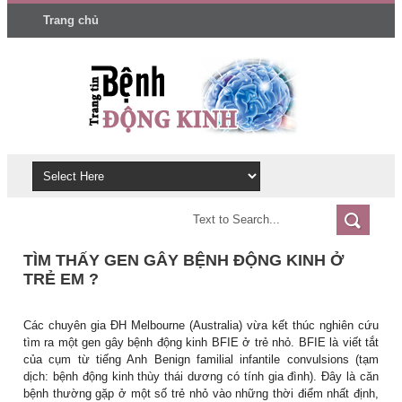
Trang chủ
TÌM THẤY GEN GÂY BỆNH ĐỘNG KINH Ở
TRẺ EM ?
Các chuyên gia ĐH Melbourne (Australia) vừa kết thúc nghiên cứu
tìm ra một gen gây bệnh động kinh BFIE ở trẻ nhỏ. BFIE là viết tắt
của cụm từ tiếng Anh Benign familial infantile convulsions (tạm
dịch: bệnh động kinh thùy thái dương có tính gia đình). Đây là căn
bệnh thường gặp ở một số trẻ nhỏ vào những thời điểm nhất định,