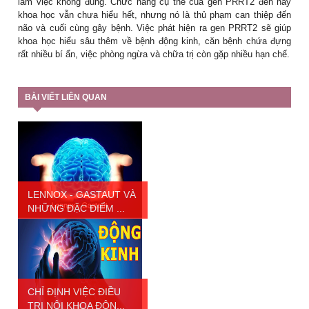
làm việc không đúng. Chức năng cụ thể của gen PRRT2 đến nay
khoa học vẫn chưa hiểu hết, nhưng nó là thủ phạm can thiệp đến
não và cuối cùng gây bệnh. Việc phát hiện ra gen PRRT2 sẽ giúp
khoa học hiểu sâu thêm về bệnh động kinh, căn bệnh chứa đựng
rất nhiều bí ẩn, việc phòng ngừa và chữa trị còn gặp nhiều hạn chế.
BÀI VIẾT LIÊN QUAN
LENNOX - GASTAUT VÀ
NHỮNG ĐẶC ĐIỂM ...
CHỈ ĐỊNH VIỆC ĐIỀU
TRỊ NỘI KHOA ĐỘN...