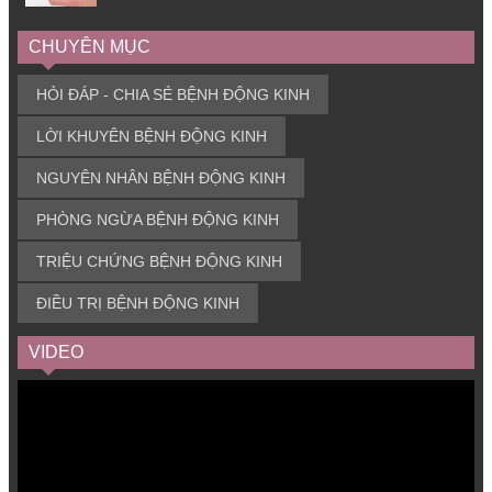
CHUYÊN MỤC
HỎI ĐÁP - CHIA SẺ BỆNH ĐỘNG KINH
LỜI KHUYÊN BỆNH ĐỘNG KINH
NGUYÊN NHÂN BỆNH ĐỘNG KINH
PHÒNG NGỪA BỆNH ĐỘNG KINH
TRIỆU CHỨNG BỆNH ĐỘNG KINH
ĐIỀU TRỊ BỆNH ĐỘNG KINH
VIDEO