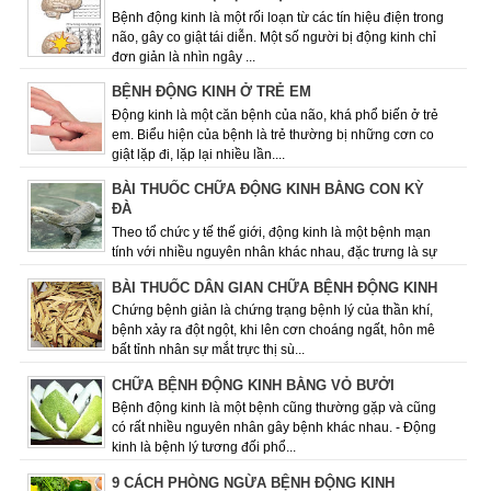
Bệnh động kinh là một rối loạn từ các tín hiệu điện trong
não, gây co giật tái diễn. Một số người bị động kinh chỉ
đơn giản là nhìn ngây ...
BỆNH ĐỘNG KINH Ở TRẺ EM
Động kinh là một căn bệnh của não, khá phổ biến ở trẻ
em. Biểu hiện của bệnh là trẻ thường bị những cơn co
giật lặp đi, lặp lại nhiều lần....
BÀI THUỐC CHỮA ĐỘNG KINH BẰNG CON KỲ
ĐÀ
Theo tổ chức y tế thế giới, động kinh là một bệnh mạn
tính với nhiều nguyên nhân khác nhau­­­­­, đặc trưng là sự
lặp đi lặp lại các cơn co ...
BÀI THUỐC DÂN GIAN CHỮA BỆNH ĐỘNG KINH
Chứng bệnh giản là chứng trạng bệnh lý của thần khí,
bệnh xảy ra đột ngột, khi lên cơn choáng ngất, hôn mê
bất tỉnh nhân sự mắt trực thị sù...
CHỮA BỆNH ĐỘNG KINH BẰNG VỎ BƯỞI
Bệnh động kinh là một bệnh cũng thường gặp và cũng
có rất nhiều nguyên nhân gây bệnh khác nhau. - Động
kinh là bệnh lý tương đối phổ...
9 CÁCH PHÒNG NGỪA BỆNH ĐỘNG KINH