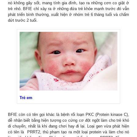
nó không gây sốt, mang tính gia đình, tạo ra những cơn co giật ở
trẻ nhỏ. BFIE chỉ xảy ra ở những đứa trẻ khỏe mạnh trước đó vẫn
phát triển bình thường, xuất hiện ở nhóm trẻ 6 tháng tuổi và chấm
dứt trước 2 tuổi.
Trẻ em
BFIE còn có tên gọi khác là bệnh rối loạn PKC (Protein kinase C),
dễ nhận biết bằng hiện tượng co cứng cơ đột ngột làm cho trẻ khó
di chuyển, nhất là khi đang chơi hay đi lại. Loại gen vừa phát hiện
có tên là PRRT2, thủ phạm tạo ra một loại protein và làm cho nó