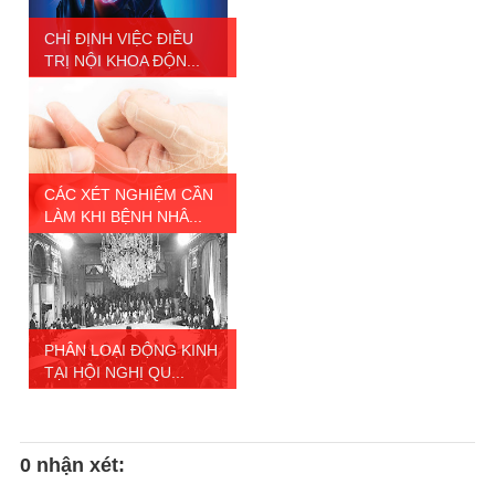
CHỈ ĐỊNH VIỆC ĐIỀU
TRỊ NỘI KHOA ĐỘN...
CÁC XÉT NGHIỆM CẦN
LÀM KHI BỆNH NHÂ...
PHÂN LOẠI ĐỘNG KINH
TẠI HỘI NGHỊ QU...
0 nhận xét: