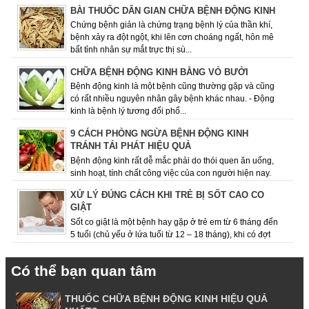
lặp đi lặp lại các cơn co ...
BÀI THUỐC DÂN GIAN CHỮA BỆNH ĐỘNG KINH
Chứng bệnh giản là chứng trạng bệnh lý của thần khí,
bệnh xảy ra đột ngột, khi lên cơn choáng ngất, hôn mê
bất tỉnh nhân sự mắt trực thị sù...
CHỮA BỆNH ĐỘNG KINH BẰNG VỎ BƯỞI
Bệnh động kinh là một bệnh cũng thường gặp và cũng
có rất nhiều nguyên nhân gây bệnh khác nhau. - Động
kinh là bệnh lý tương đối phổ...
9 CÁCH PHÒNG NGỪA BỆNH ĐỘNG KINH
TRÁNH TÁI PHÁT HIỆU QUẢ
Bệnh động kinh rất dễ mắc phải do thói quen ăn uống,
sinh hoạt, tính chất công việc của con người hiện nay.
Việc giữ cho mình chế độ ăn uốn...
XỬ LÝ ĐÚNG CÁCH KHI TRẺ BỊ SỐT CAO CO
GIẬT
Sốt co giật là một bệnh hay gặp ở trẻ em từ 6 tháng đến
5 tuổi (chủ yếu ở lứa tuổi từ 12 – 18 tháng), khi có đợt
sốt cao, dấu hiệu co giật ...
Có thể bạn quan tâm
THUỐC CHỮA BỆNH ĐỘNG KINH HIỆU QUẢ