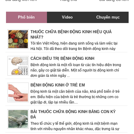
Phổ biến
Video
Chuyên mục
THUỐC CHỮA BỆNH ĐỘNG KINH HIỆU QUẢ
NHẤT?
Tôi tên Việt Hồng, hiện đang sinh sống và làm việc tại
Hà Nội. Tôi đã theo dõi trang tin Bệnh động kinh này
được một thời gian và rất quan ...
CÁCH ĐIỀU TRỊ BỆNH ĐỘNG KINH
Bệnh động kinh là một rối loạn từ các tín hiệu điện trong
não, gây co giật tái diễn. Một số người bị động kinh chỉ
đơn giản là nhìn ngây ...
BỆNH ĐỘNG KINH Ở TRẺ EM
Động kinh là một căn bệnh của não, khá phổ biến ở trẻ
em. Biểu hiện của bệnh là trẻ thường bị những cơn co
giật lặp đi, lặp lại nhiều lần....
BÀI THUỐC CHỮA ĐỘNG KINH BẰNG CON KỲ
ĐÀ
Theo tổ chức y tế thế giới, động kinh là một bệnh mạn
tính với nhiều nguyên nhân khác nhau­­­­­, đặc trưng là sự