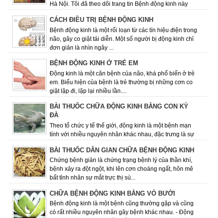
Hà Nội. Tôi đã theo dõi trang tin Bệnh động kinh này
được một thời gian và rất quan ...
CÁCH ĐIỀU TRỊ BỆNH ĐỘNG KINH
Bệnh động kinh là một rối loạn từ các tín hiệu điện trong
não, gây co giật tái diễn. Một số người bị động kinh chỉ
đơn giản là nhìn ngây ...
BỆNH ĐỘNG KINH Ở TRẺ EM
Động kinh là một căn bệnh của não, khá phổ biến ở trẻ
em. Biểu hiện của bệnh là trẻ thường bị những cơn co
giật lặp đi, lặp lại nhiều lần....
BÀI THUỐC CHỮA ĐỘNG KINH BẰNG CON KỲ
ĐÀ
Theo tổ chức y tế thế giới, động kinh là một bệnh mạn
tính với nhiều nguyên nhân khác nhau­­­­­, đặc trưng là sự
lặp đi lặp lại các cơn co ...
BÀI THUỐC DÂN GIAN CHỮA BỆNH ĐỘNG KINH
Chứng bệnh giản là chứng trạng bệnh lý của thần khí,
bệnh xảy ra đột ngột, khi lên cơn choáng ngất, hôn mê
bất tỉnh nhân sự mắt trực thị sù...
CHỮA BỆNH ĐỘNG KINH BẰNG VỎ BƯỞI
Bệnh động kinh là một bệnh cũng thường gặp và cũng
có rất nhiều nguyên nhân gây bệnh khác nhau. - Động