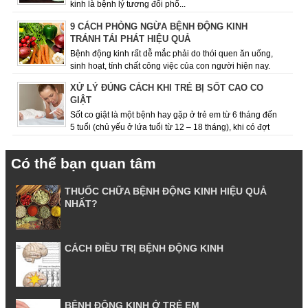
kinh là bệnh lý tương đối phổ...
9 CÁCH PHÒNG NGỪA BỆNH ĐỘNG KINH
TRÁNH TÁI PHÁT HIỆU QUẢ
Bệnh động kinh rất dễ mắc phải do thói quen ăn uống,
sinh hoạt, tính chất công việc của con người hiện nay.
Việc giữ cho mình chế độ ăn uốn...
XỬ LÝ ĐÚNG CÁCH KHI TRẺ BỊ SỐT CAO CO
GIẬT
Sốt co giật là một bệnh hay gặp ở trẻ em từ 6 tháng đến
5 tuổi (chủ yếu ở lứa tuổi từ 12 – 18 tháng), khi có đợt
sốt cao, dấu hiệu co giật ...
Có thể bạn quan tâm
THUỐC CHỮA BỆNH ĐỘNG KINH HIỆU QUẢ
NHẤT?
CÁCH ĐIỀU TRỊ BỆNH ĐỘNG KINH
BỆNH ĐỘNG KINH Ở TRẺ EM