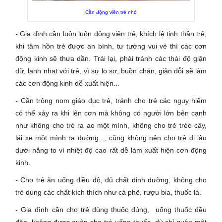
Cần động viên trẻ nhỏ
- Gia đình cần luôn luôn động viên trẻ, khích lệ tinh thần trẻ,
khi tâm hồn trẻ được an bình, tư tưởng vui vẻ thì các cơn
động kinh sẽ thưa dần. Trái lại, phải tránh các thái độ giận
dữ, lạnh nhạt với trẻ, vì sự lo sợ, buồn chán, giận dỗi sẽ làm
các cơn động kinh dễ xuất hiện...
- Cần trông nom giáo dục trẻ, tránh cho trẻ các nguy hiểm
có thể xảy ra khi lên cơn mà không có người lớn bên cạnh
như không cho trẻ ra ao một mình, không cho trẻ trèo cây,
lái xe một mình ra đường..., cũng không nên cho trẻ đi lâu
dưới nắng to vì nhiệt độ cao rất dễ làm xuất hiện cơn động
kinh.
- Cho trẻ ăn uống điều độ, đủ chất dinh dưỡng, không cho
trẻ dùng các chất kích thích như cà phê, rượu bia, thuốc lá.
- Gia đình cần cho trẻ dùng thuốc đúng, uống thuốc đều
đặn, không được quên cho trẻ uống thuốc, dù chỉ quên một