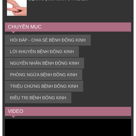
CHUYÊN MỤC
HỎI ĐÁP - CHIA SẺ BỆNH ĐỘNG KINH
LỜI KHUYÊN BỆNH ĐỘNG KINH
NGUYÊN NHÂN BỆNH ĐỘNG KINH
PHÒNG NGỪA BỆNH ĐỘNG KINH
TRIỆU CHỨNG BỆNH ĐỘNG KINH
ĐIỀU TRỊ BỆNH ĐỘNG KINH
VIDEO