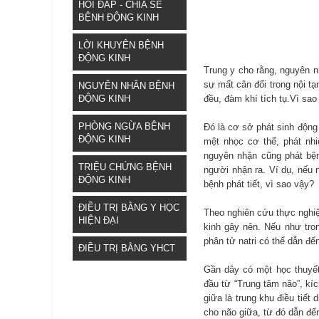
HỎI ĐÁP - CHIA SẺ
BỆNH ĐỘNG KINH
LỜI KHUYÊN BỆNH
ĐỘNG KINH
Trung y cho rằng, nguyên n
sự mất cân đối trong nội tạ
NGUYÊN NHÂN BỆNH
đều, đàm khí tích tụ.Vì sa
ĐỘNG KINH
PHÒNG NGỪA BỆNH
Đó là cơ sở phát sinh động 
ĐỘNG KINH
mệt nhọc cơ thể, phát nhi
nguyên nhận cũng phát bện
TRIỆU CHỨNG BỆNH
người nhận ra. Ví dụ, nếu
ĐỘNG KINH
bệnh phát tiết, vì sao vậy?
ĐIỀU TRỊ BẰNG Y HỌC
Theo nghiên cứu thực nghiệ
HIỆN ĐẠI
kinh gây nên. Nếu như tro
phân tử natri có thể dẫn đế
ĐIỀU TRỊ BẰNG YHCT
Gần dây có một học thuyết 
đầu từ “Trung tâm não”, kí
giữa là trung khu điều tiết
cho não giữa, từ đó dẫn đế