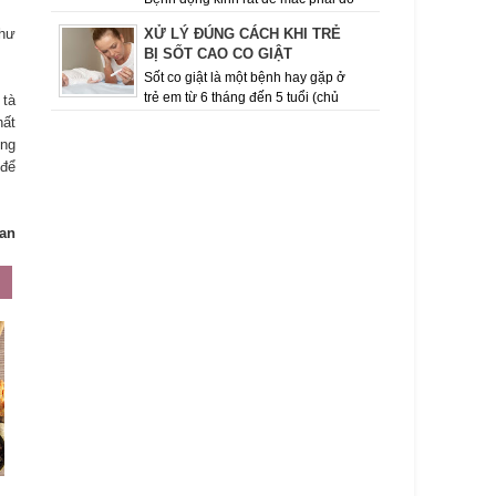
thói quen ăn uống, sinh hoạt, tính chất công việc
như
XỬ LÝ ĐÚNG CÁCH KHI TRẺ
của con người hiện nay. Việc giữ cho mình chế
BỊ SỐT CAO CO GIẬT
độ ăn uốn...
Sốt co giật là một bệnh hay gặp ở
trẻ em từ 6 tháng đến 5 tuổi (chủ
 tà
yếu ở lứa tuổi từ 12 – 18 tháng), khi có đợt sốt
hất
cao, dấu hiệu co giật ...
ộng
 để
an