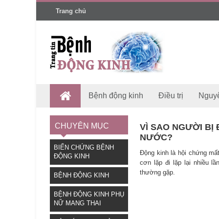
Trang chủ
Bệnh động kinh
Điều trị
Nguy
CHUYÊN MỤC
VÌ SAO NGƯỜI BỊ
NƯỚC?
BIẾN CHỨNG BỆNH
Động kinh là hội chứng mất
ĐỘNG KINH
cơn lặp đi lặp lại nhiều lầ
thường gặp.
BỆNH ĐỘNG KINH
BỆNH ĐỘNG KINH PHỤ
NỮ MANG THAI