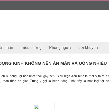
ên nhân
Triệu chứng
Phòng ngừa
Lời khuyên
 ĐỘNG KINH KHÔNG NÊN ĂN MẶN VÀ UỐNG NHIỀU
 chức năng đại não nhất thời gây nên. Biểu hiện điển hình là mất ý thức t
n, toàn thân co giật. Trung y gọi là bệnh động kinh, đây là một loại tật b