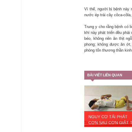
Vì thế, người bị bệnh này
nước ép trái cây côca-côla
Trung y cho rằng bệnh có l
khí này phát triển đều phả
béo, không nên ăn thịt ng
phong; không được ăn ớt, 
phòng tổn thương thần kinh
BÀI VIẾT LIÊN QUAN
NGUY CƠ TÁI PHÁT
CƠN SAU CƠN GIẬT T.