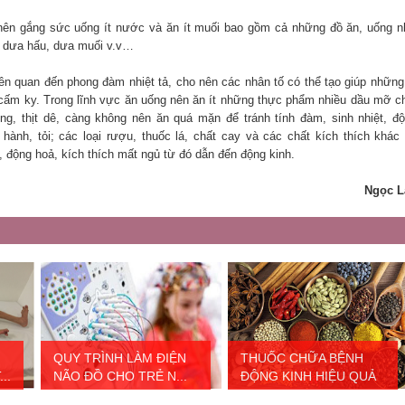
 nên gắng sức uống ít nước và ăn ít muối bao gồm cả những đồ ăn, uống 
, dưa hấu, dưa muối v.v…
iên quan đến phong đàm nhiệt tả, cho nên các nhân tố có thể tạo giúp những
i cấm ky. Trong lĩnh vực ăn uống nên ăn ít những thực phẩm nhiều dầu mỡ c
ỗng, thịt dê, càng không nên ăn quá mặn để tránh tính đàm, sinh nhiệt, đ
hành, tỏi; các loại rượu, thuốc lá, chất cay và các chất kích thích khác
, động hoả, kích thích mất ngủ từ đó dẫn đến động kinh.
Ngọc L
QUY TRÌNH LÀM ĐIỆN
THUỐC CHỮA BỆNH
..
NÃO ĐỒ CHO TRẺ N...
ĐỘNG KINH HIỆU QUẢ
...