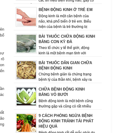
các tín hiệu điện trong não, gây co
giật tái diễn. Một số người bị động kinh chỉ đơn
BỆNH ĐỘNG KINH Ở TRẺ EM
giản là nhìn ngây ...
Động kinh là một căn bệnh của
não, khá phổ biến ở trẻ em. Biểu
hiện của bệnh là trẻ thường bị
nên
những cơn co giật lặp đi, lặp lại nhiều lần....
 bổ
BÀI THUỐC CHỮA ĐỘNG KINH
BẰNG CON KỲ ĐÀ
Theo tổ chức y tế thế giới, động
 sự
kinh là một bệnh mạn tính với
 rõ
nhiều nguyên nhân khác nhau­­­­­, đặc trưng là sự
BÀI THUỐC DÂN GIAN CHỮA
lặp đi lặp lại các cơn co ...
con
BỆNH ĐỘNG KINH
iến
Chứng bệnh giản là chứng trạng
bệnh lý của thần khí, bệnh xảy ra
đột ngột, khi lên cơn choáng ngất, hôn mê bất tỉnh
hần
CHỮA BỆNH ĐỘNG KINH
nhân sự mắt trực thị sù...
các
BẰNG VỎ BƯỞI
Bệnh động kinh là một bệnh cũng
thường gặp và cũng có rất nhiều
nguyên nhân gây bệnh khác nhau. - Động kinh là
bắt
9 CÁCH PHÒNG NGỪA BỆNH
bệnh lý tương đối phổ...
não
ĐỘNG KINH TRÁNH TÁI PHÁT
ặng
HIỆU QUẢ
Bệnh động kinh rất dễ mắc phải do