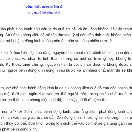
Uống nhiều nước không tốt
cho người bị động kinh
hân phát sinh bệnh chủ yếu là do quá sợ hãi và ăn uống không điều độ tạo 
ng. Ăn uống không điều độ sẽ tổn thương tỳ vị dẫn đến tinh chất không phân
o ngưài bị bệnh động kinh không nên ăn mặn và uống nhiều nước?
kinh. Y học hiện đại cho rằng, nguyên nhân phát sinh bệnh có liên quan đến
ệt, có chứa và nhân tố tinh thần, nhưng có một số trường hợp không lộ
h. Kỳ thực, triệu chứng, nguyên nhân là có, chỉ có điều nó không được 
 như người bệnh động kinh uống nhiều nước và ăn nhiều chất mặn thì sẽ kh
m, cơ chế phát bệnh động kinh là do sự phóng điện quá độ của các nơron t
ng một thời gian ngắn đưa vào cơ thể người một lượng nhiều chất muối, 
n nơron thần kinh phóng điện quá độ, như vậy sẽ lộ rõ bệnh tình.
nói rõ “khởi điểm” phát bệnh động kinh, cho rằng điểm phát động kinh là 
ch thích vào não giữa tức sẽ dẫn đến động kinh. Thực nghiệm chứng minh, 
 dịch thuỷ cơ thể, đưa khối lượng lớn dịch thể vào cơ thể sẽ gia tăng gánh n
n phát bệnh động kinh.