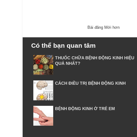
Bài đăng Mới hơn
Có thể bạn quan tâm
THUỐC CHỮA BỆNH ĐỘNG KINH HIỆU
QUẢ NHẤT?
CÁCH ĐIỀU TRỊ BỆNH ĐỘNG KINH
BỆNH ĐỘNG KINH Ở TRẺ EM