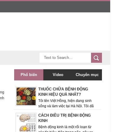
Phổ biến
Video
Chuyên mục
THUỐC CHỮA BỆNH ĐỘNG
ừng
KINH HIỆU QUẢ NHẤT?
ệnh
Tôi tên Việt Hồng, hiện đang sinh
sống và làm việc tại Hà Nội. Tôi đã
theo dõi trang tin Bệnh động kinh này được một
CÁCH ĐIỀU TRỊ BỆNH ĐỘNG
thời gian và rất quan ...
KINH
Bệnh động kinh là một rối loạn từ