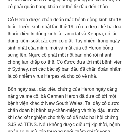
cô phải quấn băng khắp cơ thể từ đầu đến chân.
Cô Heron được chẩn đoán mắc bệnh động kinh khi 18
tuổi. Trước sinh nhật lần thứ 19, cô đã được kê hai loại
thuốc điều trị động kinh là Lamictal và Keppra, có tác
dụng kiểm soát các cơn co giật. Tuy nhiên, trong ngày
sinh nhật của mình, môi và mắt của cô Heron bỗng
sưng lên. Ngực cô phát một nốt ban nhỏ rồi nhanh
chóng lan khắp cơ thể. Cô được đưa tới một bệnh viện
ở Sydney, nơi các bác sỹ ban đầu đã chẩn đoán nhầm
là cô nhiễm virus Herpes và cho cô về nhà.
Bốn ngày sau, các triệu chứng của Heron ngày càng
nặng và mẹ cô, bà Carmen Heron đã đưa cô tới một
bệnh viện khác ở New South Wales. Tại đây cô được
chẩn đoán bị bệnh tay-chân-miệng và thủy đậu, trước
khi các xét nghiệm cho thấy cô đã mắc hai hội chứng
SJS và TENS. Nếu không được điều trị kịp thời, bệnh
nhân sẽ bị mù, tổn thương phổi, thậm chí tử vong.