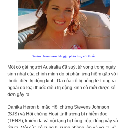
Danika Heron trước khi gặp phản ứng với thuốc.
Một cô gái người Australia đã suýt tử vong trong ngày
sinh nhật của chính mình do bị phản ứng hiếm gặp với
thuốc điều trị động kinh. Da của cô bị bỏng từ trong ra
ngoài do loại thuốc điều trị động kinh cô mới được kê
đơn gây ra.
Danika Heron bị mắc Hội chứng Stevens Johnson
(SJS) và Hội chứng Hoại tử thượng bì nhiễm độc
(TENS), khiến da và nội tạng bị bỏng, rộp, đóng vảy và
rời ra. Môi của cô cũng bị sưng phồng lên và vỡ ra, và