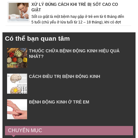
Việc giữ cho mình chế độ ăn uốn...
XỬ LÝ ĐÚNG CÁCH KHI TRẺ BỊ SỐT CAO CO
GIẬT
Sốt co giật là một bệnh hay gặp ở trẻ em từ 6 tháng đến
5 tuổi (chủ yếu ở lứa tuổi từ 12 – 18 tháng), khi có đợt
sốt cao, dấu hiệu co giật ...
Có thể bạn quan tâm
THUỐC CHỮA BỆNH ĐỘNG KINH HIỆU QUẢ
NHẤT?
CÁCH ĐIỀU TRỊ BỆNH ĐỘNG KINH
BỆNH ĐỘNG KINH Ở TRẺ EM
CHUYÊN MỤC