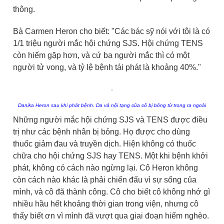
thông.
Bà Carmen Heron cho biết: "Các bác sỹ nói với tôi là có
1/1 triệu người mắc hội chứng SJS. Hội chứng TENS
còn hiếm gặp hơn, và cứ ba người mắc thì có một
người tử vong, và tỷ lệ bệnh tái phát là khoảng 40%."
Danika Heron sau khi phát bệnh. Da và nội tạng của cô bị bỏng từ trong ra ngoài
Những người mắc hội chứng SJS và TENS được điều
trị như các bệnh nhân bị bỏng. Họ được cho dùng
thuốc giảm đau và truyền dịch. Hiện không có thuốc
chữa cho hội chứng SJS hay TENS. Một khi bệnh khởi
phát, không có cách nào ngừng lại. Cô Heron không
còn cách nào khác là phải chiến đấu vì sự sống của
mình, và cô đã thành công. Cô cho biết cô không nhớ gì
nhiều hầu hết khoảng thời gian trong viện, nhưng cô
thấy biết ơn vì mình đã vượt qua giai đoạn hiểm nghèo.