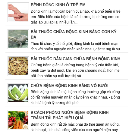
BỆNH ĐỘNG KINH Ở TRẺ EM
Động kinh là một căn bệnh của não, khá phổ biến ở trẻ
em. Biểu hiện của bệnh là trẻ thường bị những cơn co
giật lặp đi, lặp lại nhiều lần....
BÀI THUỐC CHỮA ĐỘNG KINH BẰNG CON KỲ
ĐÀ
Theo tổ chức y tế thế giới, động kinh là một bệnh mạn
tính với nhiều nguyên nhân khác nhau­­­­­, đặc trưng là sự
lặp đi lặp lại các cơn co ...
BÀI THUỐC DÂN GIAN CHỮA BỆNH ĐỘNG KINH
Chứng bệnh giản là chứng trạng bệnh lý của thần khí,
bệnh xảy ra đột ngột, khi lên cơn choáng ngất, hôn mê
bất tỉnh nhân sự mắt trực thị sù...
CHỮA BỆNH ĐỘNG KINH BẰNG VỎ BƯỞI
Bệnh động kinh là một bệnh cũng thường gặp và cũng
có rất nhiều nguyên nhân gây bệnh khác nhau. - Động
kinh là bệnh lý tương đối phổ...
9 CÁCH PHÒNG NGỪA BỆNH ĐỘNG KINH
TRÁNH TÁI PHÁT HIỆU QUẢ
Bệnh động kinh rất dễ mắc phải do thói quen ăn uống,
sinh hoạt, tính chất công việc của con người hiện nay.