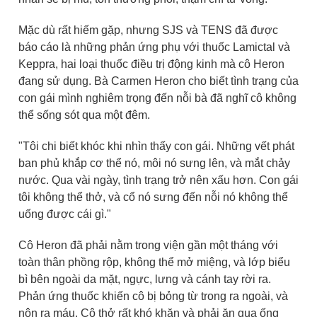
Mặc dù rất hiếm gặp, nhưng SJS và TENS đã được
báo cáo là những phản ứng phụ với thuốc Lamictal và
Keppra, hai loại thuốc điều trị động kinh mà cô Heron
đang sử dụng. Bà Carmen Heron cho biết tình trạng của
con gái mình nghiêm trọng đến nỗi bà đã nghĩ cô không
thể sống sót qua một đêm.
"Tôi chi biết khóc khi nhìn thấy con gái. Những vết phát
ban phủ khắp cơ thể nó, môi nó sưng lên, và mắt chảy
nước. Qua vài ngày, tình trạng trở nên xấu hơn. Con gái
tôi không thể thở, và cổ nó sưng đến nỗi nó không thể
uống được cái gì."
Cô Heron đã phải nằm trong viện gần một tháng với
toàn thân phồng rộp, không thể mở miệng, và lớp biểu
bì bên ngoài da mặt, ngực, lưng và cánh tay rời ra.
Phản ứng thuốc khiến cô bị bỏng từ trong ra ngoài, và
nôn ra máu. Cô thở rất khó khăn và phải ăn qua ống