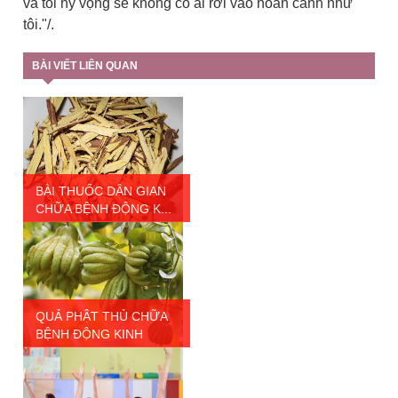
và tôi hy vọng sẽ không có ai rơi vào hoàn cảnh như
tôi."/.
BÀI VIẾT LIÊN QUAN
BÀI THUỐC DÂN GIAN
CHỮA BỆNH ĐỘNG K...
QUẢ PHẬT THỦ CHỮA
BỆNH ĐỘNG KINH