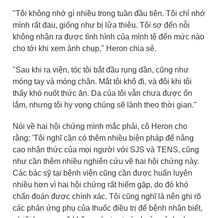
"Tôi không nhớ gì nhiều trong tuần đầu tiên. Tôi chỉ nhớ
mình rất đau, giống như bị lửa thiêu. Tôi sợ đến nỗi
không nhận ra được tình hình của mình tệ đến mức nào
cho tới khi xem ảnh chụp," Heron chia sẻ.
"Sau khi ra viện, tóc tôi bắt đầu rụng dần, cũng như
móng tay và móng chân. Mắt tôi khô đi, và đôi khi tôi
thấy khó nuốt thức ăn. Da của tôi vẫn chưa được ổn
lắm, nhưng tôi hy vọng chúng sẽ lành theo thời gian."
Nói về hai hội chứng mình mắc phải, cô Heron cho
rằng: 'Tôi nghĩ cần có thêm nhiều biện pháp để nâng
cao nhận thức của mọi người với SJS và TENS, cũng
như cần thêm nhiều nghiên cứu về hai hội chứng này.
Các bác sỹ tại bệnh viện cũng cần được huấn luyện
nhiều hơn vì hai hội chứng rất hiếm gặp, do đó khó
chẩn đoán được chính xác. Tôi cũng nghĩ là nên ghi rõ
các phản ứng phụ của thuốc điều trị để bệnh nhân biết,