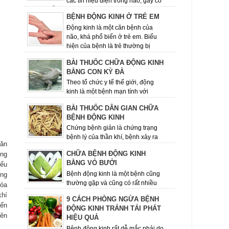
các tín hiệu điện trong não, gây co
giật tái diễn. Một số người bị động kinh chỉ đơn
BỆNH ĐỘNG KINH Ở TRẺ EM
giản là nhìn ngây ...
Động kinh là một căn bệnh của
não, khá phổ biến ở trẻ em. Biểu
hiện của bệnh là trẻ thường bị
những cơn co giật lặp đi, lặp lại nhiều lần....
BÀI THUỐC CHỮA ĐỘNG KINH
BẰNG CON KỲ ĐÀ
Theo tổ chức y tế thế giới, động
kinh là một bệnh mạn tính với
nhiều nguyên nhân khác nhau­­­­­, đặc trưng là sự
BÀI THUỐC DÂN GIAN CHỮA
lặp đi lặp lại các cơn co ...
BỆNH ĐỘNG KINH
Chứng bệnh giản là chứng trạng
bệnh lý của thần khí, bệnh xảy ra
 ăn
đột ngột, khi lên cơn choáng ngất, hôn mê bất tỉnh
CHỮA BỆNH ĐỘNG KINH
ởng
nhân sự mắt trực thị sù...
BẰNG VỎ BƯỞI
yếu
Bệnh động kinh là một bệnh cũng
ung
thường gặp và cũng có rất nhiều
hóa
nguyên nhân gây bệnh khác nhau. - Động kinh là
khí
9 CÁCH PHÒNG NGỪA BỆNH
bệnh lý tương đối phổ...
đến
ĐỘNG KINH TRÁNH TÁI PHÁT
iên
HIỆU QUẢ
Bệnh động kinh rất dễ mắc phải do