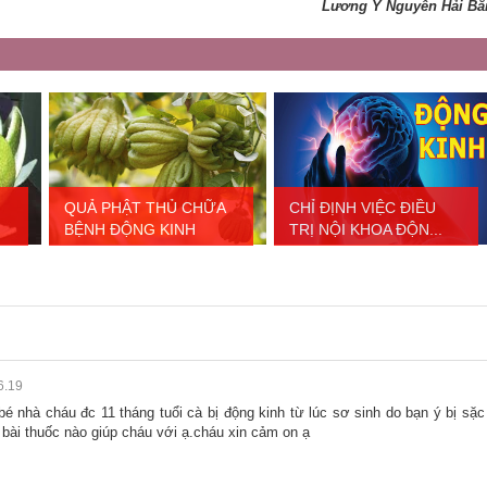
Lương Y Nguyễn Hải Bằ
QUẢ PHẬT THỦ CHỮA
CHỈ ĐỊNH VIỆC ĐIỀU
BỆNH ĐỘNG KINH
TRỊ NỘI KHOA ĐỘN...
6.19
bé nhà cháu đc 11 tháng tuổi cà bị động kinh từ lúc sơ sinh do bạn ý bị sặc
ó bài thuốc nào giúp cháu với ạ.cháu xin cảm on ạ