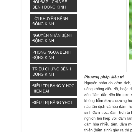
HỎI ĐÁP - CHIA SẺ
BỆNH ĐỘNG KINH
LỜI KHUYÊN BỆNH
ĐỘNG KINH
NGUYÊN NHÂN BỆNH
ĐỘNG KINH
PHÒNG NGỪA BỆNH
ĐỘNG KINH
TRIỆU CHỨNG BỆNH
ĐỘNG KINH
Phương pháp điều trị
Nguyên nhân do đờm tích, 
ĐIỀU TRỊ BẰNG Y HỌC
uống không điều độ, hoặc d
HIỆN ĐẠI
đến Tâm dẫn đến lên cơn đ
không liễm được dương hóa 
ĐIỀU TRỊ BẰNG YHCT
nấu tân dịch và hóa đàm; h
sinh đàm trọc, đàm tích tụ 
nghịch lên hiệp với đàm là
đàm hỏa nhiễu tâm, đàm mê 
thiên (bẩm sinh) gây ra thì 