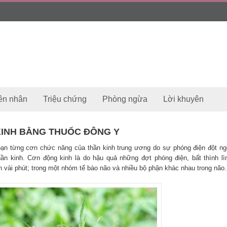
ên nhân
Triệu chứng
Phòng ngừa
Lời khuyên
KINH BẰNG THUỐC ĐÔNG Y
loạn từng cơn chức năng của thần kinh trung ương do sự phóng điện đột ng
n kinh. Cơn động kinh là do hậu quả những đợt phóng điện, bất thình lì
n vài phút; trong một nhóm tế bào não và nhiều bộ phận khác nhau trong não.