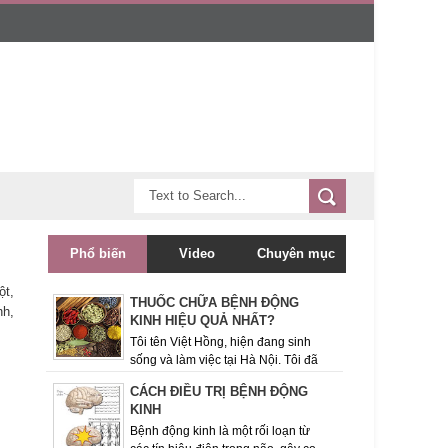
Phổ biến
Video
Chuyên mục
ột,
THUỐC CHỮA BỆNH ĐỘNG
nh,
KINH HIỆU QUẢ NHẤT?
Tôi tên Việt Hồng, hiện đang sinh
sống và làm việc tại Hà Nội. Tôi đã
theo dõi trang tin Bệnh động kinh này được một
CÁCH ĐIỀU TRỊ BỆNH ĐỘNG
thời gian và rất quan ...
KINH
Bệnh động kinh là một rối loạn từ