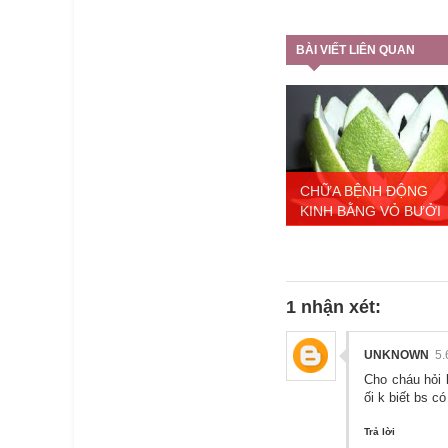
BÀI VIẾT LIÊN QUAN
CHỮA BỆNH ĐỘNG
KINH BẰNG VỎ BƯỞI
1 nhận xét:
UNKNOWN
5.
Cho cháu hỏi 
ối k biết bs c
Trả lời