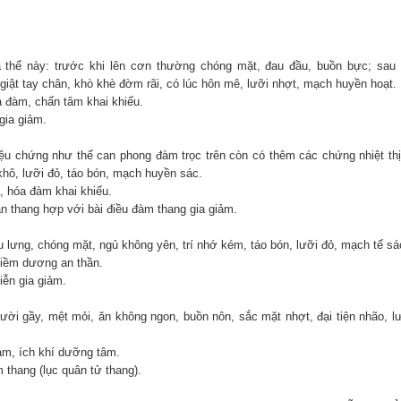
a thể này: trước khi lên cơn thường chóng mặt, đau đầu, buồn bực; sau
 giật tay chân, khò khè đờm rãi, có lúc hôn mê, lưỡi nhợt, mạch huyền hoạt.
 đàm, chấn tâm khai khiếu.
gia giảm.
riệu chứng như thể can phong đàm trọc trên còn có thêm các chứng nhiệt th
khô, lưỡi đỏ, táo bón, mạch huyền sác.
, hóa đàm khai khiếu.
an thang hợp với bài điều đàm thang gia giảm.
u lưng, chóng mặt, ngủ không yên, trí nhớ kém, táo bón, lưỡi đỏ, mạch tế sá
tiềm dương an thần.
iễn gia giảm.
gười gầy, mệt mỏi, ăn không ngon, buồn nôn, sắc mặt nhợt, đại tiện nhão, l
àm, ích khí dưỡng tâm.
m thang (lục quân tử thang).