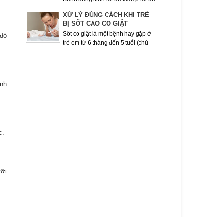
thói quen ăn uống, sinh hoạt, tính chất công việc
XỬ LÝ ĐÚNG CÁCH KHI TRẺ
của con người hiện nay. Việc giữ cho mình chế
BỊ SỐT CAO CO GIẬT
độ ăn uốn...
Sốt co giật là một bệnh hay gặp ở
 đó
trẻ em từ 6 tháng đến 5 tuổi (chủ
yếu ở lứa tuổi từ 12 – 18 tháng), khi có đợt sốt
cao, dấu hiệu co giật ...
ịnh
c.
ưỡi