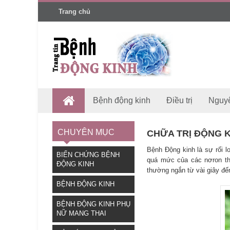
Trang chủ
Bệnh động kinh
Điều trị
Nguy
CHUYÊN MỤC
CHỮA TRỊ ĐỘNG 
Bệnh Động kinh là sự rối 
BIẾN CHỨNG BỆNH
quá mức của các nơron thầ
ĐỘNG KINH
thường ngắn từ vài giây đế
BỆNH ĐỘNG KINH
BỆNH ĐỘNG KINH PHỤ
NỮ MANG THAI