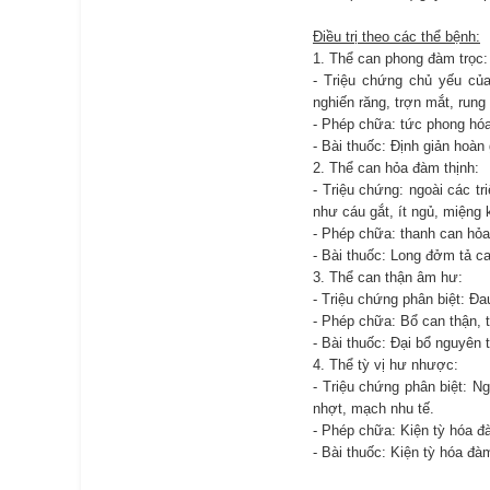
Điều trị theo các thể bệnh:
1. Thể can phong đàm trọc:
- Triệu chứng chủ yếu củ
nghiến răng, trợn mắt, rung
- Phép chữa: tức phong hóa
- Bài thuốc: Định giản hoàn 
2. Thể can hỏa đàm thịnh:
- Triệu chứng: ngoài các t
như cáu gắt, ít ngủ, miệng 
- Phép chữa: thanh can hỏa
- Bài thuốc: Long đởm tả c
3. Thể can thận âm hư:
- Triệu chứng phân biệt: Đa
- Phép chữa: Bổ can thận, 
- Bài thuốc: Đại bổ nguyên t
4. Thể tỳ vị hư nhược:
- Triệu chứng phân biệt: N
nhợt, mạch nhu tế.
- Phép chữa: Kiện tỳ hóa đ
- Bài thuốc: Kiện tỳ hóa đà