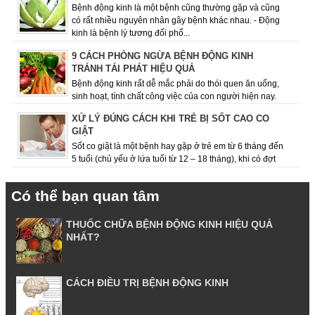
Bệnh động kinh là một bệnh cũng thường gặp và cũng
có rất nhiều nguyên nhân gây bệnh khác nhau. - Động
kinh là bệnh lý tương đối phổ...
9 CÁCH PHÒNG NGỪA BỆNH ĐỘNG KINH
TRÁNH TÁI PHÁT HIỆU QUẢ
Bệnh động kinh rất dễ mắc phải do thói quen ăn uống,
sinh hoạt, tính chất công việc của con người hiện nay.
Việc giữ cho mình chế độ ăn uốn...
XỬ LÝ ĐÚNG CÁCH KHI TRẺ BỊ SỐT CAO CO
GIẬT
Sốt co giật là một bệnh hay gặp ở trẻ em từ 6 tháng đến
5 tuổi (chủ yếu ở lứa tuổi từ 12 – 18 tháng), khi có đợt
sốt cao, dấu hiệu co giật ...
Có thể bạn quan tâm
THUỐC CHỮA BỆNH ĐỘNG KINH HIỆU QUẢ
NHẤT?
CÁCH ĐIỀU TRỊ BỆNH ĐỘNG KINH