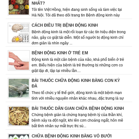
NHẤT?
Tôi tên Việt Hồng, hiện đang sinh sống và làm việc tại
Hà Nội. Tôi đã theo dõi trang tin Bệnh động kinh này
được một thời gian và rất quan ...
CÁCH ĐIỀU TRỊ BỆNH ĐỘNG KINH
Bệnh động kinh là một rối loạn từ các tín hiệu điện trong
não, gây co giật tái diễn. Một số người bị động kinh chỉ
đơn giản là nhìn ngây ...
BỆNH ĐỘNG KINH Ở TRẺ EM
Động kinh là một căn bệnh của não, khá phổ biến ở trẻ
em. Biểu hiện của bệnh là trẻ thường bị những cơn co
giật lặp đi, lặp lại nhiều lần....
BÀI THUỐC CHỮA ĐỘNG KINH BẰNG CON KỲ
ĐÀ
Theo tổ chức y tế thế giới, động kinh là một bệnh mạn
tính với nhiều nguyên nhân khác nhau­­­­­, đặc trưng là sự
lặp đi lặp lại các cơn co ...
BÀI THUỐC DÂN GIAN CHỮA BỆNH ĐỘNG KINH
Chứng bệnh giản là chứng trạng bệnh lý của thần khí,
bệnh xảy ra đột ngột, khi lên cơn choáng ngất, hôn mê
bất tỉnh nhân sự mắt trực thị sù...
CHỮA BỆNH ĐỘNG KINH BẰNG VỎ BƯỞI