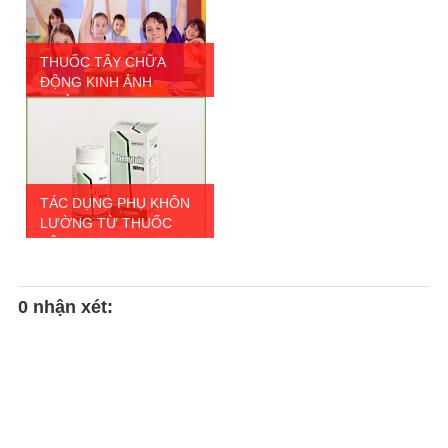
THUỐC TÂY CHỮA
ĐỘNG KINH ẢNH
HƯỞNG ...
TÁC DỤNG PHỤ KHÔN
LƯỜNG TỪ THUỐC
TÂ...
0 nhận xét: