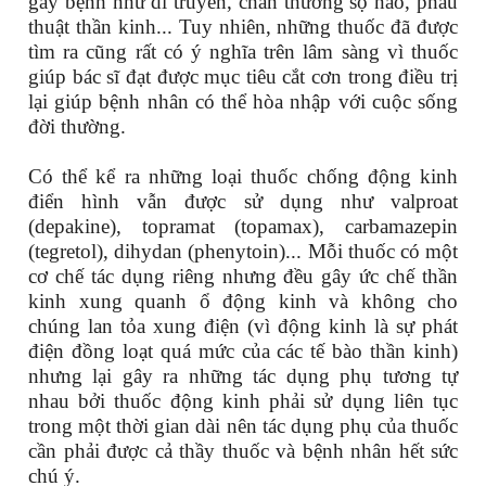
gây bệnh như di truyền, chấn thương sọ não, phẫu
thuật thần kinh... Tuy nhiên, những thuốc đã được
tìm ra cũng rất có ý nghĩa trên lâm sàng vì thuốc
giúp bác sĩ đạt được mục tiêu cắt cơn trong điều trị
lại giúp bệnh nhân có thể hòa nhập với cuộc sống
đời thường.
Có thể kể ra những loại thuốc chống động kinh
điển hình vẫn được sử dụng như valproat
(depakine), topramat (topamax), carbamazepin
(tegretol), dihydan (phenytoin)... Mỗi thuốc có một
cơ chế tác dụng riêng nhưng đều gây ức chế thần
kinh xung quanh ổ động kinh và không cho
chúng lan tỏa xung điện (vì động kinh là sự phát
điện đồng loạt quá mức của các tế bào thần kinh)
nhưng lại gây ra những tác dụng phụ tương tự
nhau bởi thuốc động kinh phải sử dụng liên tục
trong một thời gian dài nên tác dụng phụ của thuốc
cần phải được cả thầy thuốc và bệnh nhân hết sức
chú ý.