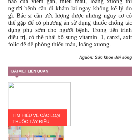
nào của viêm gan, thiếu máu, loãng xương thì
người bệnh cần đi khám lại ngay không kể lý do
gì. Bác sĩ cần ước lượng được những nguy cơ có
thể gặp để có phương án sử dụng thuốc chống tác
dụng phụ sớm cho người bệnh. Trong tiến trình
điều trị, có thể phải bổ sung vitamin D, canxi, axit
folic để đề phòng thiếu máu, loãng xương.
Nguồn: Sức khỏe đời sống
BÀI VIẾT LIÊN QUAN
TÌM HIỂU VỀ CÁC LOẠI
THUỐC TÂY ĐIỀU...